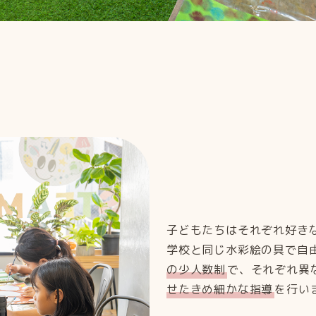
子どもたちはそれぞれ好き
学校と同じ水彩絵の具で自
の少人数制
で、それぞれ異
せたきめ細かな指導
を行い