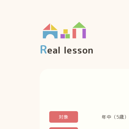
R
eal lesson
対象
年中（5歳