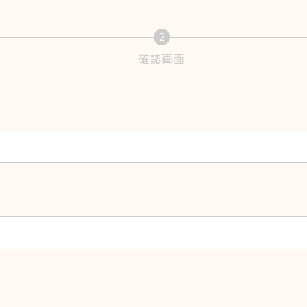
2
確認画面
現
在
表
示
さ
れ
て
い
る
画
面
で
す。