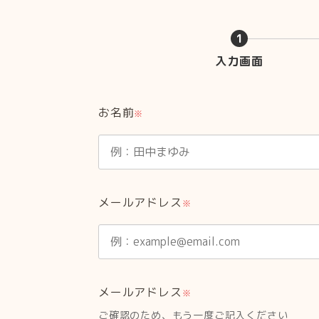
1
入力画面
現
在
表
お名前
示
※
さ
れ
て
い
る
メールアドレス
※
画
面
で
す。
メールアドレス
※
ご確認のため、もう一度ご記入ください